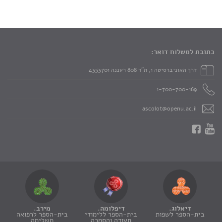
כתובת למשלוח דואר:
דרך האוניברסיטה 1, ת"ד 808 רעננה 4353701
1-700-700-169
ascolot@openu.ac.il
דיאלוג.
דיפלומה.
מירב.
בית-הספר לשפות
בית-הספר ללימודי
בית-הספר לרפואה
תעודה והסמכה
משלימה