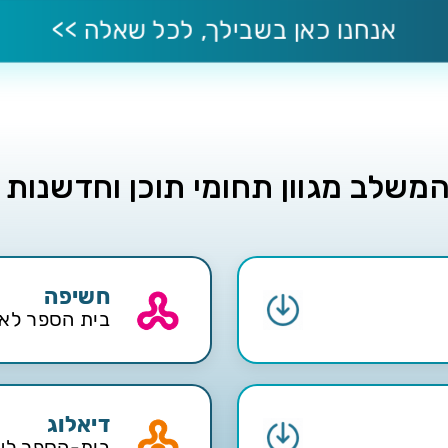
אנחנו כאן בשבילך, לכל שאלה >>
המשלב מגוון תחומי תוכן וחדשנות
חשיפה
בית הספר לאומ
אמנות חזותית
•
עיצוב גרפי לדיגיטל UX/UI בשילוב כלי AI
דיאלוג
זמון עברי
•
ספרות
•
מפתחי ai בינה מלאכותית GenAI
בית-הספר לש