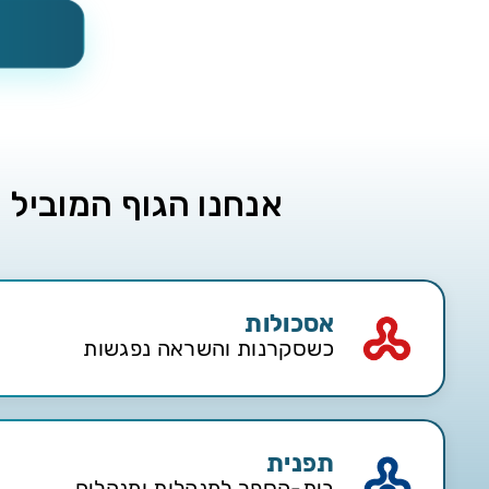
אנחנו הגוף המוביל 
אסכולות
כשסקרנות והשראה נפגשות
•
אמנויות הבמה והמסך
•
קולנוע
•
הסטוריה
•
תפנית
•
אקטואליה ומזרח תיכון
•
יהדות
•
מוסיקה ופ
בית-הספר למנהלות ומנהלים