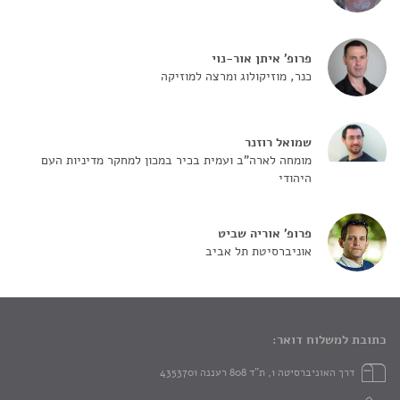
פרופ' איתן אור-נוי
כנר, מוזיקולוג ומרצה למוזיקה
שמואל רוזנר
מומחה לארה"ב ועמית בכיר במכון למחקר מדיניות העם
היהודי
פרופ' אוריה שביט
אוניברסיטת תל אביב
כתובת למשלוח דואר:
דרך האוניברסיטה 1, ת"ד 808 רעננה 4353701