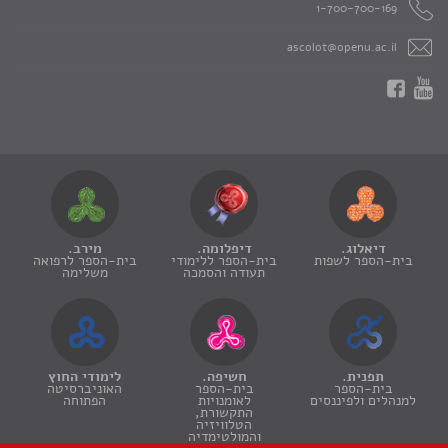
1-700-700-169
ascolot@openu.ac.il
דיאלוג.
דיפלומה.
מירב.
בית-הספר לשפות
בית-הספר ללימודי
בית-הספר לרפואה
תעודה והסמכה
משלימה
תפנית.
חשיפה.
לימודי החוץ
בית-הספר
בית-הספר
האוניברסיטה
למנהלים ולפיננסים
לאומנויות
הפתוחה
התקשורת,
הטלוויזיה
והמולטימדיה