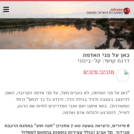
כאן על פני האדמה
דרגת קושי: קל-בינוני
מדריכי סיורים
"כאן על פני האדמה, לא בעבים מעל, על פני אדמה הקרובה, האם;
להיעצב בעצבה ולגיל בגילה הדל, היודע כל כך לנחם" (רחל
המשוררת). בואו איתנו ועם טובי המדריכים לחיות את הרגע,
לטייל, להתרגש ולגלות אדם ואדמה.
6 סיורים, היציאה בשעה 7:00 מחניון "חנה וסע" בתחנת הרכבת
סבידור, תל אביב (כולל עצירות נוספות בהתאם למסלול