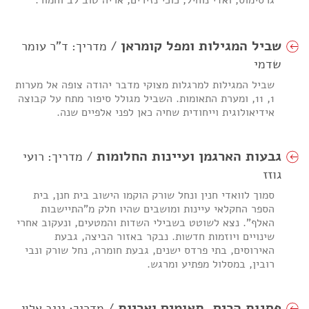
גרסימוס, ואדי נוחיל, כוכי נזירים, אריה טוב לב וחמור.
שביל המגילות ומפל קומראן
/ מדריך: ד"ר עומר
שדמי
שביל המגילות למרגלות מצוקי מדבר יהודה צופה אל מערות
1, 11, ומערת התאומות. השביל מגולל סיפור מתח על קבוצה
אידיאולוגית וייחודית שחיה כאן לפני אלפיים שנה.
גבעות הארגמן ועיינות החלומות
/ מדריך: רועי
גוזז
סמוך לוואדי חנין ונחל שורק הוקמו הישוב בית חנן, בית
הספר החקלאי עיינות ומושבים שהיו חלק מ"התיישבות
האלף". נצא לשוטט בשבילי השדות והמטעים, ונעקוב אחרי
שינויים ויוזמות חדשות. נבקר באזור הביצה, גבעת
האירוסים, בתי פרדס ישנים, גבעת חומרה, נחל שורק ונבי
רובין, במסלול מפתיע ומרגש.
פסגות הרים, תאומים ואריות
/ מדריך: יניב אלון