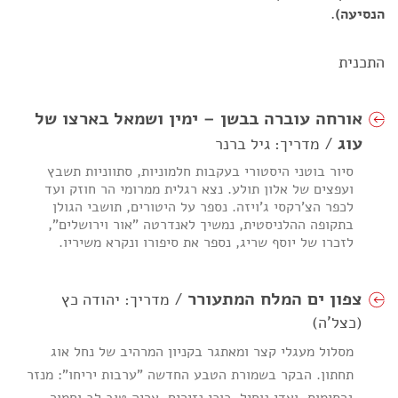
הנסיעה).
התכנית
אורחה עוברה בבשן – ימין ושמאל בארצו של
עוג
/ מדריך: גיל ברנר
סיור בוטני היסטורי בעקבות חלמוניות, סתווניות תשבץ
ועפצים של אלון תולע. נצא רגלית ממרומי הר חוזק ועד
לכפר הצ'רקסי ג'ויזה. נספר על היטורים, תושבי הגולן
בתקופה ההלניסטית, נמשיך לאנדרטה "אור וירושלים",
לזכרו של יוסף שריג, נספר את סיפורו ונקרא משיריו.
צפון ים המלח המתעורר
/ מדריך: יהודה כץ
(כצל'ה)
מסלול מעגלי קצר ומאתגר בקניון המרהיב של נחל אוג
תחתון. הבקר בשמורת הטבע החדשה "ערבות יריחו": מנזר