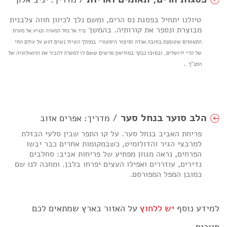
טיולנו יתחיל בפסגת נס הרים, ומשם נלך לכיוון חווה צלבנית
מבוצרת ונספר את קורותיה. בהמשך
נ
רד אל נחל המערה ונגיע אל מערת
התאומים שטומנת בחובה אגדה וסיפור היסטורי. במהלך הטיול נשים דגש על עולם החי
של הרי ירושלים, ובסופו נבקר במוזיאון מרשים ששם לו למטרה להכיר את הזואולוגיה של
.
התנ"ך
הלב סוער בנחל סער
/ מדריך: אפרים אזוב
פריחת האביב בנחל סער. על קו התפר שבין סלעי הבזלת
למרבצי הגיר והדולומיט, כשבמקומות אחרים כבר יבשו
הפרחים, נראה מגוון מפתיע של פריחות אביב: סחלבים
נדירים, עוזררים ואפילו העצים יפרחו בלבן. ומחכה לנו שם
כמובן המפל המפורסם.
למידע נוסף
יש ללחוץ
על האזור בארץ שמתאים לכם