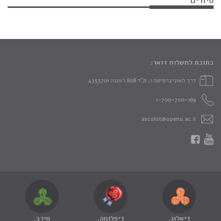
סיורים
כתובת למשלוח דואר:
דרך האוניברסיטה 1, ת"ד 808 רעננה 4353701
1-700-700-169
ascolot@openu.ac.il
דיאלוג.
דיפלומה.
מירב.