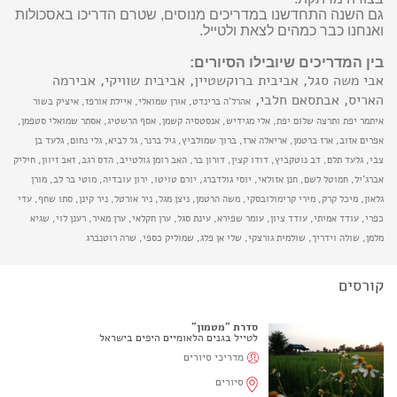
גם השנה התחדשנו במדריכים מנוסים, שטרם הדריכו באסכולות
ואנחנו כבר כמהים לצאת ולטייל.
בין המדריכים שיובילו הסיורים:
אבי משה סגל
,
אביבית ברוקשטיין
,
אביבית שוויקי
,
אבירמה
האריס
,
אבתסאם חלבי,
אהרל'ה ברינדט
,
אורן שמואלי
,
איילת אורפז
,
איציק בשור
איתמר יפת ותרצה שלום יפת,
אלי מגידיש
,
אנסטסיה קשמן
,
אסף הרשטיג
,
אסתר שמואלי סטפמן
,
אפרים אזוב,
ארז ברטמן, אריאלה ארז
,
ברוך שמולביץ
,
גיל ברנר
,
גל לביא
,
גלי נחום, גלעד בן
צבי,
גלעד תלם
,
דב נוטקביץ
,
דודו קצין
,
דורון בר
,
האב רומן גולטייב
,
הדס רגב
,
זאב זיוון,
חיליק
אברג'יל
,
חמוטל לשם
,
חנן אזולאי
,
יוסי גולדברג
,
יורם טויטו
,
ירון עובדיה,
מוטי בר לב
,
מורן
גלאון
,
מיכל קרק
,
מירי קרימולובסקי
,
משה הרטמן
,
ניצן מגל,
ניר אורטל
,
ניר קינן
,
סתו שחף
,
עדי
כפרי
,
עודד אמיתי
,
עודד ציון
,
עומר שפירא,
עינת סגל
,
ערן חקלאי
,
ערן מאיר, רענן לוי
,
שגיא
מלמן
,
שולה וידריך
,
שולמית גורצקי,
שלי אן פלג
,
שמוליק כספי
,
שרה רוטנברג
קורסים
סדרת "מטמון"
לטייל בגנים הלאומיים היפים בישראל
מדריכי סיורים
סיורים