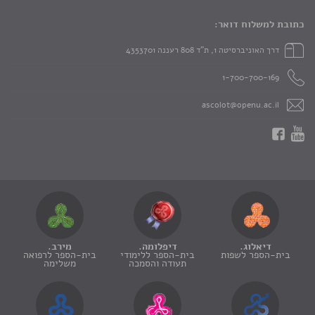
כתובת למשלוח דואר:
דרך האוניברסיטה 1, ת"ד 808 רעננה 4353701
1-700-700-169
ascolot@openu.ac.il
דיאלוג.
דיפלומה.
מירב.
בית-הספר לשפות
בית-הספר ללימודי
בית-הספר לרפואה
תעודה והסמכה
משלימה