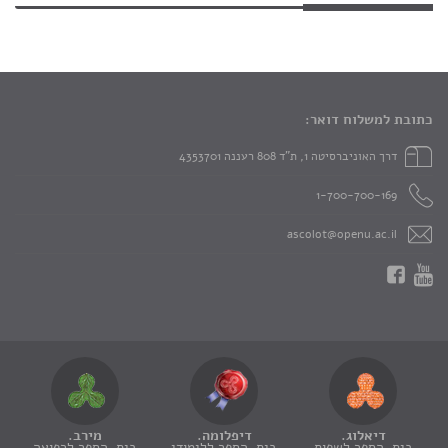
כתובת למשלוח דואר:
דרך האוניברסיטה 1, ת"ד 808 רעננה 4353701
1-700-700-169
ascolot@openu.ac.il
דיאלוג.
דיפלומה.
מירב.
בית-הספר לשפות
בית-הספר ללימודי
בית-הספר לרפואה