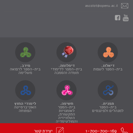
ascolot@openu.ac.il
דיאלוג.
דיפלומה.
מירב.
בית-הספר לשפות
בית-הספר ללימודי
בית-הספר לרפואה
תעודה והסמכה
משלימה
תפנית.
חשיפה.
לימודי החוץ
בית-הספר
בית-הספר
האוניברסיטה
למנהלים ולפיננסים
לאומנויות
הפתוחה
התקשורת,
הטלוויזיה
והמולטימדיה
1-700-700-169
יצירת קשר