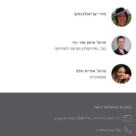
מירי קרימולובסקי
פרופ' איתן אור-נוי
כנר, מוזיקולוג ומרצה למוזיקה
פרופ' אורית וולף
פסנתרנית
כתובת למשלוח דואר:
דרך האוניברסיטה 1, ת"ד 808 רעננה 4353701
1-700-700-169