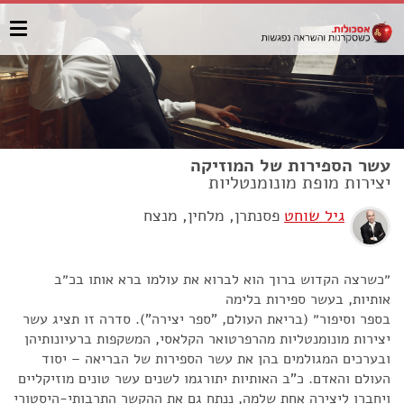
עשר הספירות של המוזיקה
יצירות מופת מונומנטליות
גיל שוחט
פסנתרן, מלחין, מנצח
״כשרצה הקדוש ברוך הוא לברוא את עולמו ברא אותו בכ״ב
אותיות, בעשר ספירות בלימה
בספר וסיפור״ (בריאת העולם, "ספר יצירה"). סדרה זו תציג עשר
יצירות מונומנטליות מהרפרטואר הקלאסי, המשקפות ברעיונותיהן
ובערכים המגולמים בהן את עשר הספירות של הבריאה – יסוד
העולם והאדם. כ"ב האותיות יתורגמו לשנים עשר טונים מוזיקליים
ויחברו ליצירה אחת שלמה, ננתח גם את ההקשר התרבותי-היסטורי