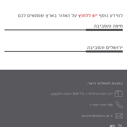
למידע נוסף
יש ללחוץ
על האזור בארץ שמתאים לכם
חיפה והסביבה
ירושלים והסביבה
כתובת למשלוח דואר:
דרך האוניברסיטה 1, ת"ד 808 רעננה 4353701
1-700-700-169
ascolot@openu.ac.il