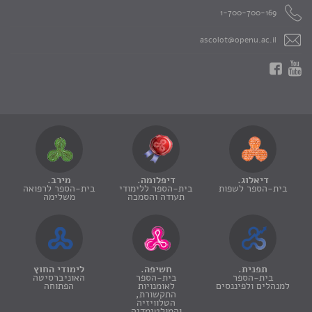
1-700-700-169
ascolot@openu.ac.il
דיאלוג.
דיפלומה.
מירב.
בית-הספר לשפות
בית-הספר ללימודי
בית-הספר לרפואה
תעודה והסמכה
משלימה
תפנית.
חשיפה.
לימודי החוץ
בית-הספר
בית-הספר
האוניברסיטה
למנהלים ולפיננסים
לאומנויות
הפתוחה
התקשורת,
הטלוויזיה
והמולטימדיה