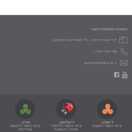
כתובת למשלוח דואר:
דרך האוניברסיטה 1, ת"ד 808 רעננה 4353701
1-700-700-169
ascolot@openu.ac.il
דיאלוג.
דיפלומה.
מירב.
בית-הספר לשפות
בית-הספר ללימודי
בית-הספר לרפואה
תעודה והסמכה
משלימה