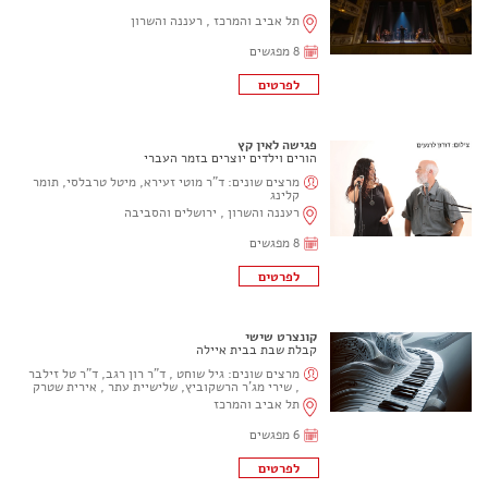
תל אביב והמרכז , רעננה והשרון
8 מפגשים
פגישה לאין קץ
הורים וילדים יוצרים בזמר העברי
מרצים שונים:
ד"ר מוטי זעירא
,
מיטל טרבלסי
,
תומר
קלינג
רעננה והשרון , ירושלים והסביבה
8 מפגשים
קונצרט שישי
קבלת שבת בבית איילה
מרצים שונים:
גיל שוחט
,
ד"ר רון רגב
,
ד"ר טל זילבר
,
שירי מג'ר הרשקוביץ
,
שלישיית עתר
,
אירית שטרק
תל אביב והמרכז
6 מפגשים